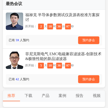
最热会议
福禄克 半导体参数测试仪及源表校准方案探
讨
距开始：
2
18
36
07
天
时
分
秒
已有
59
人预约
预约参会
菲尼克斯电气 EMC电磁兼容滤波器-创新技术
&极致性能的新品滤波器
距开始：
5
18
36
07
天
时
分
秒
已有
42
人预约
预约参会
推荐
下载
产品
案例
报告
视频